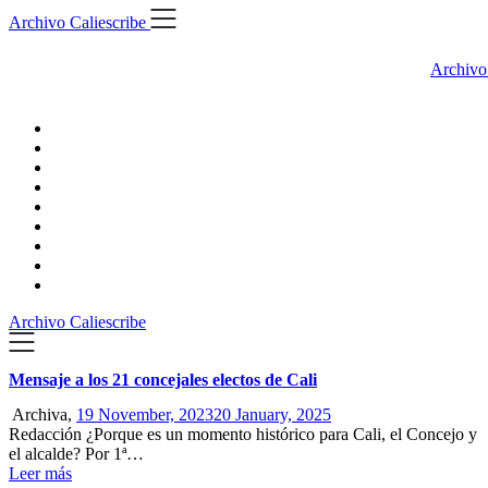
Skip
Archivo Caliescribe
to
content
Archivo
Archivo Caliescribe
Mensaje a los 21 concejales electos de Cali
Archiva,
19 November, 2023
20 January, 2025
Redacción ¿Porque es un momento histórico para Cali, el Concejo y
el alcalde? Por 1ª…
Leer más