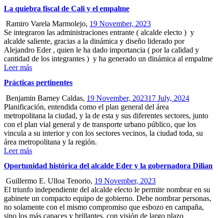
La quiebra fiscal de Cali y el empalme
Ramiro Varela Marmolejo,
19 November, 2023
Se integraron las administraciones entrante ( alcalde electo ) y
alcalde saliente, gracias a la dinámica y diseño liderado por
Alejandro Eder , quien le ha dado importancia ( por la calidad y
cantidad de los integrantes ) y ha generado un dinámica al empalme
Leer más
Prácticas pertinentes
Benjamin Barney Caldas,
19 November, 2023
17 July, 2024
Planificación, entendida como el plan general del área
metropolitana la ciudad, y la de esta y sus diferentes sectores, junto
con el plan vial general y de transporte urbano público, que los
vincula a su interior y con los sectores vecinos, la ciudad toda, su
área metropolitana y la región.
Leer más
Oportunidad histórica del alcalde Eder y la gobernadora Dilian
Guillermo E. Ulloa Tenorio,
19 November, 2023
El triunfo independiente del alcalde electo le permite nombrar en su
gabinete un compacto equipo de gobierno. Debe nombrar personas,
no solamente con el mismo compromiso que esbozo en campaña,
sino los más capaces y brillantes, con visión de largo plazo