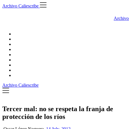
Skip
Archivo Caliescribe
to
content
Archivo
Archivo Caliescribe
Tercer mal: no se respeta la franja de
protección de los ríos
Oscar López Noguera,
14 July, 2012