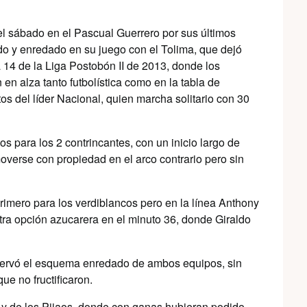
del sábado en el Pascual Guerrero por sus últimos
ado y enredado en su juego con el Tolima, que dejó
a 14 de la Liga Postobón II de 2013, donde los
en alza tanto futbolística como en la tabla de
s del líder Nacional, quien marcha solitario con 30
s para los 2 contrincantes, con un inicio largo de
overse con propiedad en el arco contrario pero sin
primero para los verdiblancos pero en la línea Anthony
otra opción azucarera en el minuto 36, donde Giraldo
bservó el esquema enredado de ambos equipos, sin
ue no fructificaron.
i y de los Pijaos, donde con ganas hubieran podido