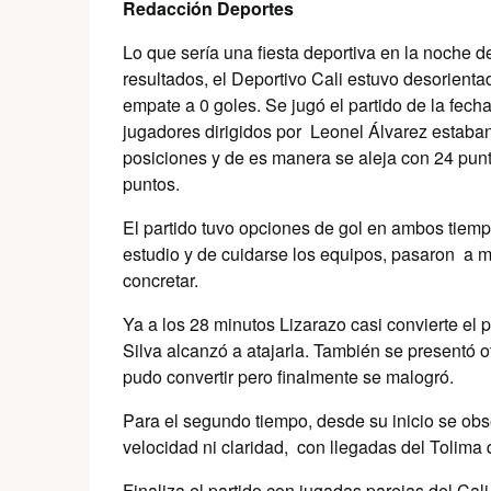
Redacción Deportes
Lo que sería una fiesta deportiva en la noche 
resultados, el Deportivo Cali estuvo desorient
empate a 0 goles. Se jugó el partido de la fech
jugadores dirigidos por Leonel Álvarez estaban 
posiciones y de es manera se aleja con 24 punto
puntos.
El partido tuvo opciones de gol en ambos tiempo
estudio y de cuidarse los equipos, pasaron a m
concretar.
Ya a los 28 minutos Lizarazo casi convierte el 
Silva alcanzó a atajarla. También se presentó 
pudo convertir pero finalmente se malogró.
Para el segundo tiempo, desde su inicio se o
velocidad ni claridad, con llegadas del Tolima q
Finaliza el partido con jugadas parejas del Cal