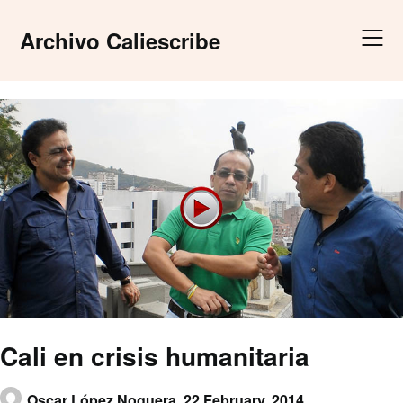
Skip
to
Archivo Caliescribe
content
Cali en crisis humanitaria
Oscar López Noguera,
22 February, 2014