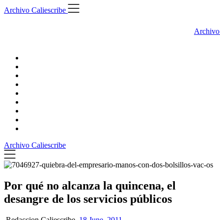
Skip
Archivo Caliescribe
to
content
Archivo
Archivo Caliescribe
Por qué no alcanza la quincena, el
desangre de los servicios públicos
Redaccion Caliescribe,
18 June, 2011