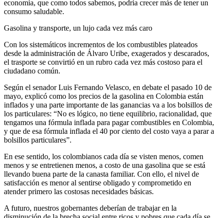
economía, que como todos sabemos, podría crecer más de tener un
consumo saludable.
Gasolina y transporte, un lujo cada vez más caro
Con los sistemáticos incrementos de los combustibles plateados
desde la administración de Álvaro Uribe, exagerados y descarados,
el trasporte se convirtió en un rubro cada vez más costoso para el
ciudadano común.
Según el senador Luis Fernando Velasco, en debate el pasado 10 de
mayo, explicó como los precios de la gasolina en Colombia están
inflados y una parte importante de las ganancias va a los bolsillos de
los particulares: “No es lógico, no tiene equilibrio, racionalidad, que
tengamos una fórmula inflada para pagar combustibles en Colombia,
y que de esa fórmula inflada el 40 por ciento del costo vaya a parar a
bolsillos particulares”.
En ese sentido, los colombianos cada día se visten menos, comen
menos y se entretienen menos, a costo de una gasolina que se está
llevando buena parte de la canasta familiar. Con ello, el nivel de
satisfacción es menor al sentirse obligado y comprometido en
atender primero las costosas necesidades básicas.
A futuro, nuestros gobernantes deberían de trabajar en la
disminución de la brecha social entre ricos y pobres que cada día se