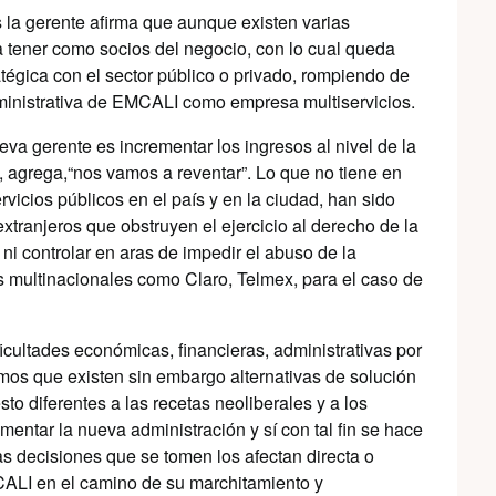
 la gerente afirma que aunque existen varias
 tener como socios del negocio, con lo cual queda
ratégica con el sector público o privado, rompiendo de
dministrativa de EMCALI como empresa multiservicios.
va gerente es incrementar los ingresos al nivel de la
, agrega,
“nos vamos a reventar”. Lo que no tiene en
rvicios públicos en el país y en la ciudad, han sido
tranjeros que obstruyen el ejercicio al derecho de la
i controlar en aras de impedir el abuso de la
 multinacionales como Claro, Telmex, para el caso de
icultades económicas, financieras, administrativas por
mos que existen sin embargo alternativas de solución
o diferentes a las recetas neoliberales y a los
ntar la nueva administración y sí con tal fin se hace
s decisiones que se tomen los afectan directa o
CALI en el camino de su marchitamiento y