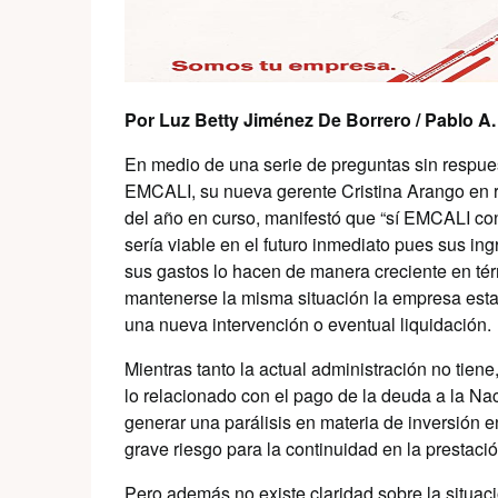
Por Luz Betty Jiménez De Borrero / Pabl
En medio de una serie de preguntas sin respue
EMCALI, su nueva gerente Cristina Arango en rep
del año en curso, manifestó que “sí EMCALI co
sería viable en el futuro inmediato pues sus in
sus gastos lo hacen de manera creciente en té
mantenerse la misma situación la empresa estar
una nueva intervención o eventual liquidación.
Mientras tanto la actual administración no tien
lo relacionado con el pago de la deuda a la Na
generar una parálisis en materia de inversión e
grave riesgo para la continuidad en la prestaci
Pero además no existe claridad sobre la situac