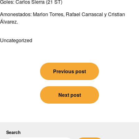
Goles: Carlos Sierra (21 ST)
Amonestados: Marlon Torres, Rafael Carrascal y Cristian
Álvarez.
Uncategorized
Post
Previous post
navigation
Next post
Search