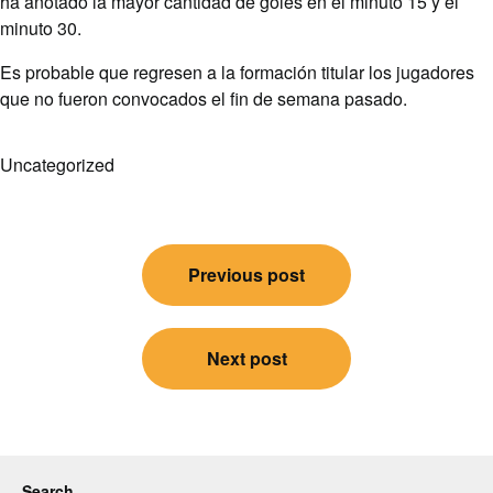
ha anotado la mayor cantidad de goles en el minuto 15 y el
minuto 30.
Es probable que regresen a la formación titular los jugadores
que no fueron convocados el fin de semana pasado.
Uncategorized
Post
Previous post
navigation
Next post
Search