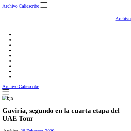
Skip
Archivo Caliescribe
to
content
Archivo
Archivo Caliescribe
Gaviria, segundo en la cuarta etapa del
UAE Tour
Archiva,
26 February, 2020