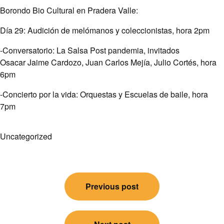
Borondo Bio Cultural en Pradera Valle:
Día 29: Audición de melómanos y coleccionistas, hora 2pm
-Conversatorio: La Salsa Post pandemia, invitados
Osacar Jaime Cardozo, Juan Carlos Mejía, Julio Cortés, hora
6pm
-Concierto por la vida: Orquestas y Escuelas de baile, hora
7pm
Uncategorized
Post
Previous post
navigation