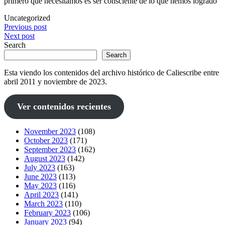
primero que necesitamos es ser consciente de lo que hemos logrado”
Uncategorized
Post
Previous post
Next post
navigation
Search
Search
Esta viendo los contenidos del archivo histórico de Caliescribe entre
abril 2011 y noviembre de 2023.
Ver contenidos recientes
November 2023
(108)
October 2023
(171)
September 2023
(162)
August 2023
(142)
July 2023
(163)
June 2023
(113)
May 2023
(116)
April 2023
(141)
March 2023
(110)
February 2023
(106)
January 2023
(94)