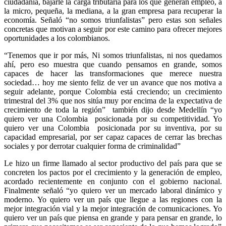
ciudadanía, bajarle la carga tributaria para los que generan empleo, a
la micro, pequeña, la mediana, a la gran empresa para recuperar la
economía. Señaló “no somos triunfalistas” pero estas son señales
concretas que motivan a seguir por este camino para ofrecer mejores
oportunidades a los colombianos.
“Tenemos que ir por más, Ni somos triunfalistas, ni nos quedamos
ahí, pero eso muestra que cuando pensamos en grande, somos
capaces de hacer las transformaciones que merece nuestra
sociedad… hoy me siento feliz de ver un avance que nos motiva a
seguir adelante, porque Colombia está creciendo; un crecimiento
trimestral del 3% que nos sitúa muy por encima de la expectativa de
crecimiento de toda la región” también dijo desde Medellín “yo
quiero ver una Colombia posicionada por su competitividad. Yo
quiero ver una Colombia posicionada por su inventiva, por su
capacidad empresarial, por ser capaz capaces de cerrar las brechas
sociales y por derrotar cualquier forma de criminalidad”
Le hizo un firme llamado al sector productivo del país para que se
concreten los pactos por el crecimiento y la generación de empleo,
acordado recientemente en conjunto con el gobierno nacional.
Finalmente señaló “yo quiero ver un mercado laboral dinámico y
moderno. Yo quiero ver un país que llegue a las regiones con la
mejor integración vial y la mejor integración de comunicaciones. Yo
quiero ver un país que piensa en grande y para pensar en grande, lo