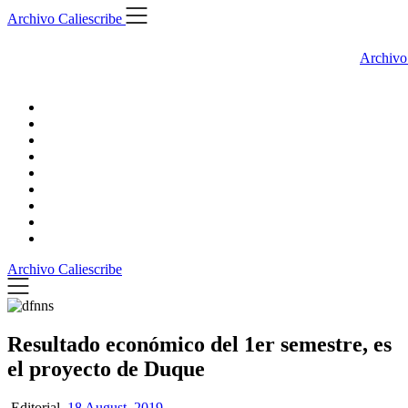
Skip
Archivo Caliescribe
to
content
Archivo
Archivo Caliescribe
Resultado económico del 1er semestre, es
el proyecto de Duque
Editorial,
18 August, 2019