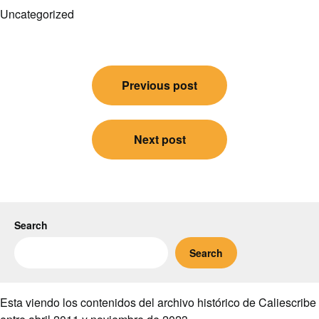
Uncategorized
Post
Previous post
navigation
Next post
Search
Search
Esta viendo los contenidos del archivo histórico de Caliescribe