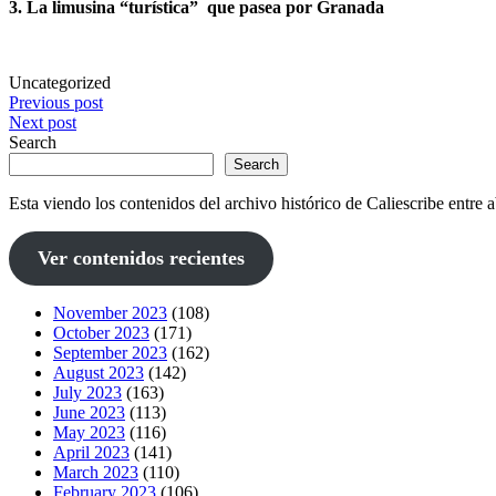
3. La limusina “turística” que pasea por Granada
Uncategorized
Post
Previous post
Next post
navigation
Search
Search
Esta viendo los contenidos del archivo histórico de Caliescribe entre
Ver contenidos recientes
November 2023
(108)
October 2023
(171)
September 2023
(162)
August 2023
(142)
July 2023
(163)
June 2023
(113)
May 2023
(116)
April 2023
(141)
March 2023
(110)
February 2023
(106)