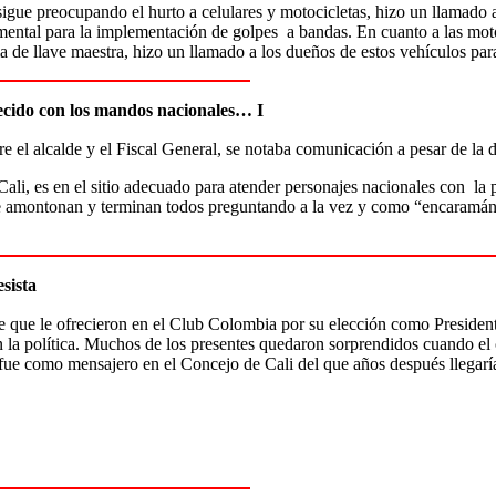
sigue preocupando el hurto a celulares y motocicletas, hizo un llamado
ental para la implementación de golpes a bandas. En cuanto a las motoci
a de llave maestra, hizo un llamado a los dueños de estos vehículos pa
alecido con los mandos nacionales… I
 el alcalde y el Fiscal General, se notaba comunicación a pesar de la di
Cali, es en el sitio adecuado para atender personajes nacionales con la 
 se amontonan y terminan todos preguntando a la vez y como “encaramá
sista
 que le ofrecieron en el Club Colombia por su elección como Presiden
n la política. Muchos de los presentes quedaron sorprendidos cuando el 
fue como mensajero en el Concejo de Cali del que años después llegaría 