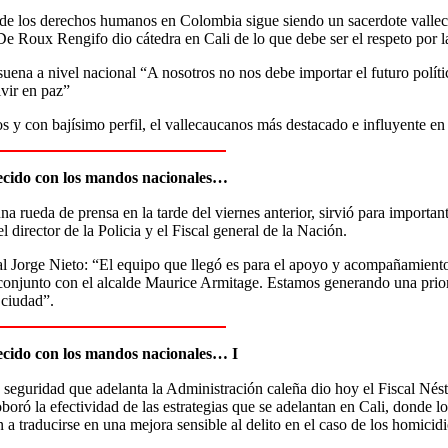
 de los derechos humanos en Colombia sigue siendo un sacerdote valle
De Roux Rengifo dio cátedra en Cali de lo que debe ser el respeto por l
uena a nivel nacional “A nosotros no nos debe importar el futuro políti
vir en paz”
s y con bajísimo perfil, el vallecaucanos más destacado e influyente en
alecido con los mandos nacionales…
na rueda de prensa en la tarde del viernes anterior, sirvió para importa
 director de la Policia y el Fiscal general de la Nación.
l Jorge Nieto: “El equipo que llegó es para el apoyo y acompañamiento
onjunto con el alcalde Maurice Armitage. Estamos generando una prioriz
 ciudad”.
alecido con los mandos nacionales… I
e seguridad que adelanta la Administración caleña dio hoy el Fiscal Nés
oboró la efectividad de las estrategias que se adelantan en Cali, donde
 a traducirse en una mejora sensible al delito en el caso de los homici