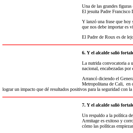
Una de las grandes figuras
El jesuita Padre Francisco 
Y lanzó una frase que hoy s
que nos debe importar es vi
El Padre de Roux es de lejo
6.
Y el alcalde salió fort
La nutrida convocatoria a u
nacional, encabezadas por el
Arrancó diciendo el Genera
Metropolitana de Cali, en c
lograr un impacto que dé resultados positivos para la seguridad con la
7.
Y el alcalde salió fort
Un respaldo a la política d
Armitage es exitoso y corr
cómo las políticas empiezan