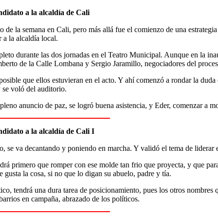
didato a la alcaldía de Cali
to de la semana en Cali, pero más allá fue el comienzo de una estrategia
 a la alcaldía local.
pleto durante las dos jornadas en el Teatro Municipal. Aunque en la in
berto de la Calle Lombana y Sergio Jaramillo, negociadores del proce
posible que ellos estuvieran en el acto. Y ahí comenzó a rondar la dud
se voló del auditorio.
 pleno anuncio de paz, se logró buena asistencia, y Eder, comenzar a mo
idato a la alcaldía de Cali I
ro, se va decantando y poniendo en marcha. Y validó el tema de liderar 
ndrá primero que romper con ese molde tan frio que proyecta, y que pa
 gusta la cosa, si no que lo digan su abuelo, padre y tía.
ico, tendrá una dura tarea de posicionamiento, pues los otros nombres q
barrios en campaña, abrazado de los políticos.