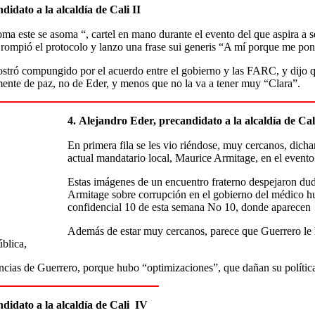
idato a la alcaldía de Cali II
a este se asoma “, cartel en mano durante el evento del que aspira a se
, rompió el protocolo y lanzo una frase sui generis “A mí porque me pon
stró compungido por el acuerdo entre el gobierno y las FARC, y dijo qu
nte de paz, no de Eder, y menos que no la va a tener muy “Clara”.
4.
Alejandro Eder, precandidato a la alcaldía de Cali
En primera fila se les vio riéndose, muy cercanos, dich
actual mandatario local, Maurice Armitage, en el evento
Estas imágenes de un encuentro fraterno despejaron duda
Armitage sobre corrupción en el gobierno del médico h
confidencial 10 de esta semana No 10, donde aparece
Además de estar muy cercanos, parece que Guerrero le 
blica,
encias de Guerrero, porque hubo “optimizaciones”, que dañan su polític
didato a la alcaldía de Cali IV