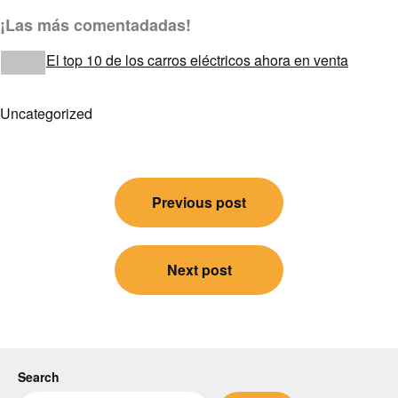
¡Las
más comentadadas!
El top 10 de los carros eléctricos ahora en venta
Uncategorized
Post
Previous post
navigation
Next post
Search