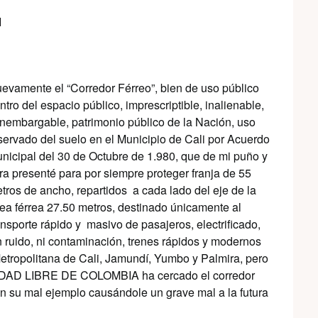
1
evamente el “Corredor Férreo”, bien de uso público
ntro del espacio público, imprescriptible, inalienable,
inembargable, patrimonio público de la Nación, uso
servado del suelo en el Municipio de Cali por Acuerdo
nicipal del 30 de Octubre de 1.980, que de mi puño y
tra presenté para por siempre proteger franja de 55
tros de ancho, repartidos a cada lado del eje de la
nea férrea 27.50 metros, destinado únicamente al
ansporte rápido y masivo de pasajeros, electrificado,
n ruido, ni contaminación, trenes rápidos y modernos
Metropolitana de Cali, Jamundí, Yumbo y Palmira, pero
DAD LIBRE DE COLOMBIA ha cercado el corredor
on su mal ejemplo causándole un grave mal a la futura