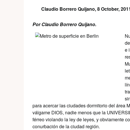
Claudio Borrero Quijano,
8 October, 201
Por Claudio Borrero Quijano.
Nu
de
e 
re
Mu
le
me
lí
tr
si
para acercar las ciudades dormitorio del área 
válgame DIOS, nadie menos que la UNIVERSI
férreo violando la ley de leyes, y obviamente c
conurbación de la ciudad región.