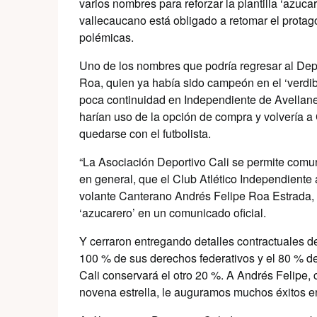
varios nombres para reforzar la plantilla ‘azu
vallecaucano está obligado a retomar el prota
polémicas.
Uno de los nombres que podría regresar al Depo
Roa, quien ya había sido campeón en el ‘verdibl
poca continuidad en Independiente de Avellan
harían uso de la opción de compra y volvería a 
quedarse con el futbolista.
“La Asociación Deportivo Cali se permite comun
en general, que el Club Atlético Independiente
volante Canterano Andrés Felipe Roa Estrada, 
‘azucarero’ en un comunicado oficial.
Y cerraron entregando detalles contractuales de
100 % de sus derechos federativos y el 80 % d
Cali conservará el otro 20 %. A Andrés Felipe
novena estrella, le auguramos muchos éxitos en