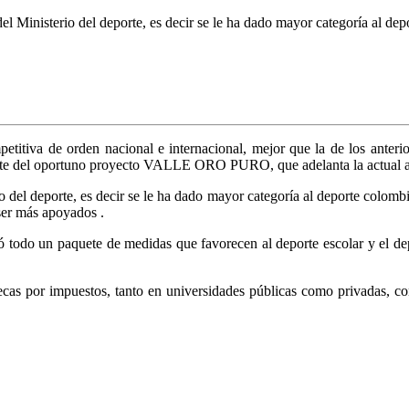
 Ministerio del deporte, es decir se le ha dado mayor categoría al dep
etitiva de orden nacional e internacional, mejor que la de los anter
 parte del oportuno proyecto VALLE ORO PURO, que adelanta la actual a
 del deporte, es decir se le ha dado mayor categoría al deporte colombia
ser más apoyados .
odo un paquete de medidas que favorecen al deporte escolar y el depo
becas por impuestos, tanto en universidades públicas como privadas, con