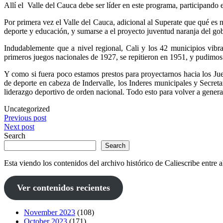
Allí el Valle del Cauca debe ser líder en este programa, participando
Por primera vez el Valle del Cauca, adicional al Superate que qué es na
deporte y educación, y sumarse a el proyecto juventud naranja del go
Indudablemente que a nivel regional, Cali y los 42 municipios vibra
primeros juegos nacionales de 1927, se repitieron en 1951, y pudimo
Y como si fuera poco estamos prestos para proyectarnos hacia los J
de deporte en cabeza de Indervalle, los Inderes municipales y Secret
liderazgo deportivo de orden nacional. Todo esto para volver a genera
Uncategorized
Post
Previous post
Next post
navigation
Search
Search
Esta viendo los contenidos del archivo histórico de Caliescribe entre
Ver contenidos recientes
November 2023
(108)
October 2023
(171)