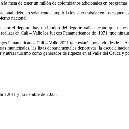
 en la meta de tener un millón de colombianos adicionales en programas 
cional, debe no solamente cumplir la ley sino trabajar en los esquemas d
bierno nacional.
n por el deporte, hay un biotipo del deporte vallecaucano que tiene 
s realizar en Cali – Valle los Juegos Panamericanos de 1971, que nin
uegos Panamericanos Cali – Valle 2021 que estaré apoyando desde la As
arías municipales, las ligas departamentales deportivas, la escuela nac
r y atraer turismo como generador de riqueza en el Valle del Cauca y po
 abril 2011 y noviembre de 2023.