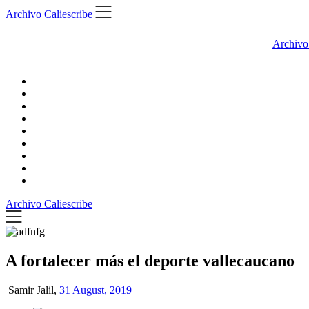
Skip
Archivo Caliescribe
to
content
Archivo
Archivo Caliescribe
A fortalecer más el deporte vallecaucano
Samir Jalil,
31 August, 2019