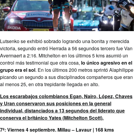
Lutsenko se exhibió sobrado logrando una bonita y merecida
victoria, segundo entró Herrada a 56 segundos tercero fue Van
Avermaert a 2:16. Mitchelton en los últimos 5 kms asumió un
control más testimonial que otra cosa,
lo único agresivo en el
grupo era el sol
. En los últimos 200 metros sprintó Alaphilippe
picando un segundo a sus disciplinados compañeros que eran
al menos 25, en otra trepidante llegada en alto.
Los escarabajos colombianos Egan, Nairo, López, Chaves
y Uran conservaron sus posiciones en la general
individual, distanciados a 13 segundos del liderato que
conserva el británico Yates (Mitchelton Scott).
7ª: Viernes 4 septiembre. Millau – Lavaur | 168 kms