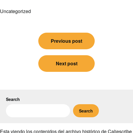
Uncategorized
Post
Previous post
navigation
Next post
Search
Search
Esta viendo los contenidos del archivo histórico de Caliescribe