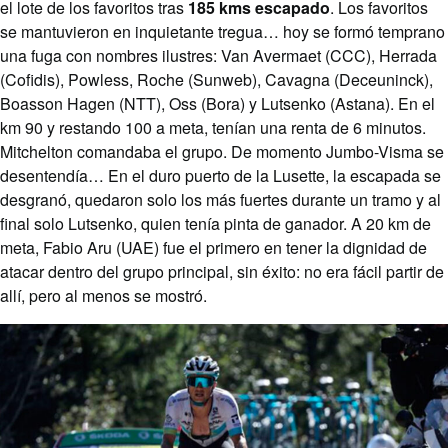
el lote de los favoritos tras
185 kms escapado
. Los favoritos
se mantuvieron en inquietante tregua… hoy se formó temprano
una fuga con nombres ilustres: Van Avermaet (CCC), Herrada
(Cofidis), Powless, Roche (Sunweb), Cavagna (Deceuninck),
Boasson Hagen (NTT), Oss (Bora) y Lutsenko (Astana). En el
km 90 y restando 100 a meta, tenían una renta de 6 minutos.
Mitchelton comandaba el grupo. De momento Jumbo-Visma se
desentendía… En el duro puerto de la Lusette, la escapada se
desgranó, quedaron solo los más fuertes durante un tramo y al
final solo Lutsenko, quien tenía pinta de ganador. A 20 km de
meta, Fabio Aru (UAE) fue el primero en tener la dignidad de
atacar dentro del grupo principal, sin éxito: no era fácil partir de
allí, pero al menos se mostró.