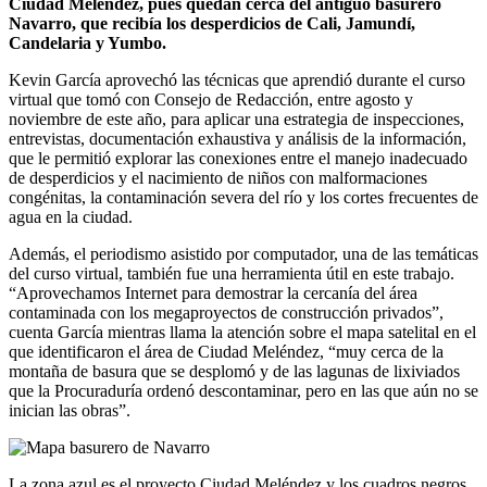
Ciudad Meléndez, pues quedan cerca del antiguo basurero
Navarro, que recibía los desperdicios de Cali, Jamundí,
Candelaria y Yumbo.
Kevin García aprovechó las técnicas que aprendió durante el curso
virtual que tomó con Consejo de Redacción, entre agosto y
noviembre de este año, para aplicar una estrategia de inspecciones,
entrevistas, documentación exhaustiva y análisis de la información,
que le permitió explorar las conexiones entre el manejo inadecuado
de desperdicios y el nacimiento de niños con malformaciones
congénitas, la contaminación severa del río y los cortes frecuentes de
agua en la ciudad.
Además, el periodismo asistido por computador, una de las temáticas
del curso virtual, también fue una herramienta útil en este trabajo.
“Aprovechamos Internet para demostrar la cercanía del área
contaminada con los megaproyectos de construcción privados”,
cuenta García mientras llama la atención sobre el mapa satelital en el
que identificaron el área de Ciudad Meléndez, “muy cerca de la
montaña de basura que se desplomó y de las lagunas de lixiviados
que la Procuraduría ordenó descontaminar, pero en las que aún no se
inician las obras”.
La zona azul es el proyecto Ciudad Meléndez y los cuadros negros