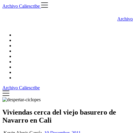
Skip
Archivo Caliescribe
to
content
Archivo
Archivo Caliescribe
Viviendas cerca del viejo basurero de
Navarro en Cali
Kevin Alexis García,
10 December, 2011