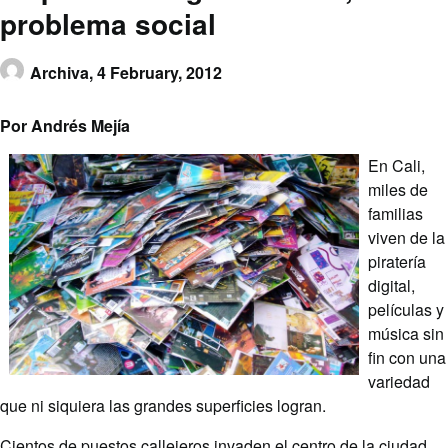
problema social
Archiva,
4 February, 2012
Por Andrés Mejía
En Cali,
miles de
familias
viven de la
piratería
digital,
películas y
música sin
fin con una
variedad
que ni siquiera las grandes superficies logran.
Cientos de puestos callejeros invaden el centro de la ciudad