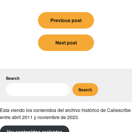
Post
Previous post
navigation
Next post
Search
Search
Esta viendo los contenidos del archivo histórico de Caliescribe
entre abril 2011 y noviembre de 2023.
Ver contenidos recientes