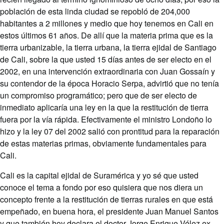
población de esta linda ciudad se repobló de 204,000
habitantes a 2 millones y medio que hoy tenemos en Cali en
estos últimos 61 años. De allí que la materia prima que es la
tierra urbanizable, la tierra urbana, la tierra ejidal de Santiago
de Cali, sobre la que usted 15 días antes de ser electo en el
2002, en una intervención extraordinaria con Juan Gossaín y
su contendor de la época Horacio Serpa, advirtió que no tenía
un compromiso programático; pero que de ser electo de
inmediato aplicaría una ley en la que la restitución de tierra
fuera por la vía rápida. Efectivamente el ministro Londoño lo
hizo y la ley 07 del 2002 salió con prontitud para la reparación
de estas materias primas, obviamente fundamentales para
Cali.
Cali es la capital ejidal de Suramérica y yo sé que usted
conoce el tema a fondo por eso quisiera que nos diera un
concepto frente a la restitución de tierras rurales en que está
empeñado, en buena hora, el presidente Juan Manuel Santos
y que también hoy declara el doctor Jorge Enrique Vélez ex-