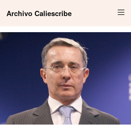
Skip
to
Archivo Caliescribe
content