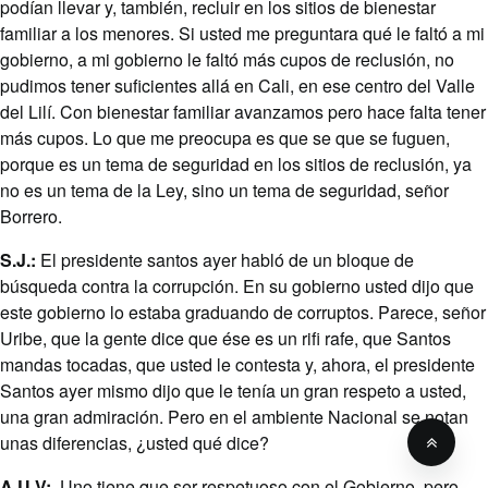
podían llevar y, también, recluir en los sitios de bienestar
familiar a los menores. Si usted me preguntara qué le faltó a mi
gobierno, a mi gobierno le faltó más cupos de reclusión, no
pudimos tener suficientes allá en Cali, en ese centro del Valle
del Lilí. Con bienestar familiar avanzamos pero hace falta tener
más cupos. Lo que me preocupa es que se que se fuguen,
porque es un tema de seguridad en los sitios de reclusión, ya
no es un tema de la Ley, sino un tema de seguridad, señor
Borrero.
S.J.:
El presidente santos ayer habló de un bloque de
búsqueda contra la corrupción. En su gobierno usted dijo que
este gobierno lo estaba graduando de corruptos. Parece, señor
Uribe, que la gente dice que ése es un rifi rafe, que Santos
mandas tocadas, que usted le contesta y, ahora, el presidente
Santos ayer mismo dijo que le tenía un gran respeto a usted,
una gran admiración. Pero en el ambiente Nacional se notan
unas diferencias, ¿usted qué dice?
A.U.V:
Uno tiene que ser respetuoso con el Gobierno, pero