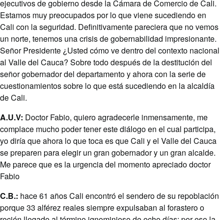
ejecutivos de gobierno desde la Cámara de Comercio de Cali.
Estamos muy preocupados por lo que viene sucediendo en
Cali con la seguridad. Definitivamente pareciera que no vemos
un norte, tenemos una crisis de gobernabilidad impresionante.
Señor Presidente ¿Usted cómo ve dentro del contexto nacional
al Valle del Cauca? Sobre todo después de la destitución del
señor gobernador del departamento y ahora con la serie de
cuestionamientos sobre lo que está sucediendo en la alcaldía
de Cali.
A.U.V:
Doctor Fabio, quiero agradecerle inmensamente, me
complace mucho poder tener este diálogo en el cual participa,
yo diría que ahora lo que toca es que Cali y el Valle del Cauca
se preparen para elegir un gran gobernador y un gran alcalde.
Me parece que es la urgencia del momento apreciado doctor
Fabio
C.B.:
hace 61 años Cali encontró el sendero de su repoblación
porque 33 alférez reales siempre expulsaban al forastero o
recién llegado al término ignominioso de ocho días; por eso la