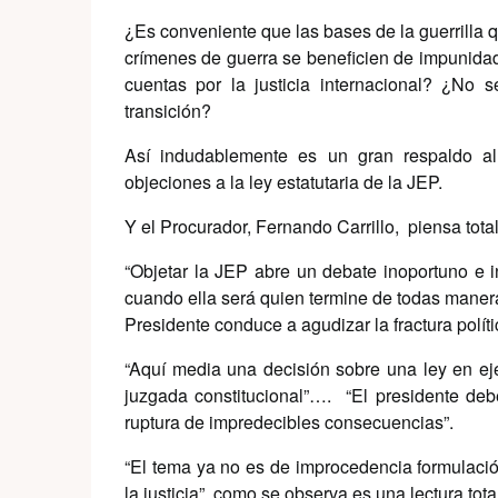
¿Es conveniente que las bases de la guerrilla 
crímenes de guerra se beneficien de impunida
cuentas por la justicia internacional? ¿No s
transición?
Así indudablemente es un gran respaldo al
objeciones a la ley estatutaria de la JEP.
Y el Procurador, Fernando Carrillo, piensa tot
“Objetar la JEP abre un debate inoportuno e in
cuando ella será quien termine de todas manera
Presidente conduce a agudizar la fractura polí
“Aquí media una decisión sobre una ley en eje
juzgada constitucional”…. “El presidente deb
ruptura de impredecibles consecuencias”.
“El tema ya no es de improcedencia formulació
la justicia”, como se observa es una lectura tot