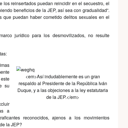
 los reinsertados puedan reincidir en el secuestro, el
eniendo beneficios de la JEP, así sea con gradualidad”.
os que puedan haber cometido delitos sexuales en el
arco jurídico para los desmovilizados, no resulte
tas:
timas
mente
<em>Así indudablemente es un gran
 este
respaldo al Presidente de la República Iván
le su
Duque, y a las objeciones a la ley estatutaria
de la JEP.</em>
cluir
as a
aficantes reconocidos, ajenos a los movimientos
s de la JEP?