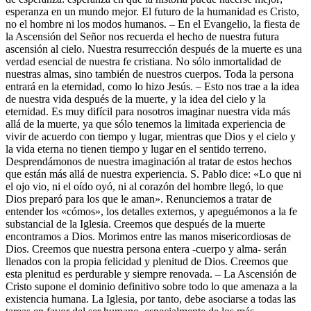
esperanza en un mundo mejor. El futuro de la humanidad es Cristo,
no el hombre ni los modos humanos. – En el Evangelio, la fiesta de
la Ascensión del Señor nos recuerda el hecho de nuestra futura
ascensión al cielo. Nuestra resurrección después de la muerte es una
verdad esencial de nuestra fe cristiana. No sólo inmortalidad de
nuestras almas, sino también de nuestros cuerpos. Toda la persona
entrará en la eternidad, como lo hizo Jesús. – Esto nos trae a la idea
de nuestra vida después de la muerte, y la idea del cielo y la
eternidad. Es muy difícil para nosotros imaginar nuestra vida más
allá de la muerte, ya que sólo tenemos la limitada experiencia de
vivir de acuerdo con tiempo y lugar, mientras que Dios y el cielo y
la vida eterna no tienen tiempo y lugar en el sentido terreno.
Desprendámonos de nuestra imaginación al tratar de estos hechos
que están más allá de nuestra experiencia. S. Pablo dice: «Lo que ni
el ojo vio, ni el oído oyó, ni al corazón del hombre llegó, lo que
Dios preparó para los que le aman». Renunciemos a tratar de
entender los «cómos», los detalles externos, y apeguémonos a la fe
substancial de la Iglesia. Creemos que después de la muerte
encontramos a Dios. Morimos entre las manos misericordiosas de
Dios. Creemos que nuestra persona entera -cuerpo y alma- serán
llenados con la propia felicidad y plenitud de Dios. Creemos que
esta plenitud es perdurable y siempre renovada. – La Ascensión de
Cristo supone el dominio definitivo sobre todo lo que amenaza a la
existencia humana. La Iglesia, por tanto, debe asociarse a todas las