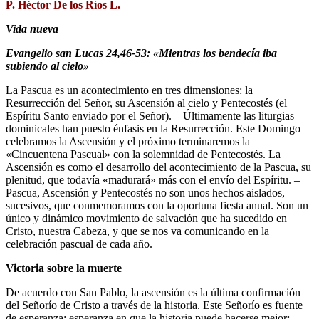
P. Héctor De los Ríos L.
Vida nueva
Evangelio san Lucas 24,46-53: «Mientras los bendecía iba
subiendo al cielo»
La Pascua es un acontecimiento en tres dimensiones: la
Resurrección del Señor, su Ascensión al cielo y Pentecostés (el
Espíritu Santo enviado por el Señor). – Últimamente las liturgias
dominicales han puesto énfasis en la Resurrección. Este Domingo
celebramos la Ascensión y el próximo terminaremos la
«Cincuentena Pascual» con la solemnidad de Pentecostés. La
Ascensión es como el desarrollo del acontecimiento de la Pascua, su
plenitud, que todavía «madurará» más con el envío del Espíritu. –
Pascua, Ascensión y Pentecostés no son unos hechos aislados,
sucesivos, que conmemoramos con la oportuna fiesta anual. Son un
único y dinámico movimiento de salvación que ha sucedido en
Cristo, nuestra Cabeza, y que se nos va comunicando en la
celebración pascual de cada año.
Victoria sobre la muerte
De acuerdo con San Pablo, la ascensión es la última confirmación
del Señorío de Cristo a través de la historia. Este Señorío es fuente
de esperanza: esperanza en que la historia puede hacerse mejor;