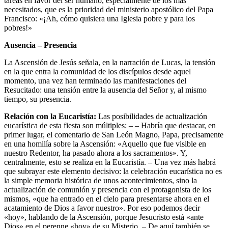
tareas en favor del ser humano, especialmente de los más
necesitados, que es la prioridad del ministerio apostólico del Papa
Francisco: «¡Ah, cómo quisiera una Iglesia pobre y para los
pobres!»
Ausencia – Presencia
La Ascensión de Jesús señala, en la narración de Lucas, la tensión
en la que entra la comunidad de los discípulos desde aquel
momento, una vez han terminado las manifestaciones del
Resucitado: una tensión entre la ausencia del Señor y, al mismo
tiempo, su presencia.
Relación con la Eucaristía:
Las posibilidades de actualización
eucarística de esta fiesta son múltiples: – – Habría que destacar, en
primer lugar, el comentario de San León Magno, Papa, precisamente
en una homilía sobre la Ascensión: «Aquello que fue visible en
nuestro Redentor, ha pasado ahora a los sacramentos». Y,
centralmente, esto se realiza en la Eucaristía. – Una vez más habrá
que subrayar este elemento decisivo: la celebración eucarística no es
la simple memoria histórica de unos acontecimientos, sino la
actualización de comunión y presencia con el protagonista de los
mismos, «que ha entrado en el cielo para presentarse ahora en el
acatamiento de Dios a favor nuestro». Por eso podemos decir
«hoy», hablando de la Ascensión, porque Jesucristo está «ante
Dios» en el perenne «hoy» de su Misterio. – De aquí también se